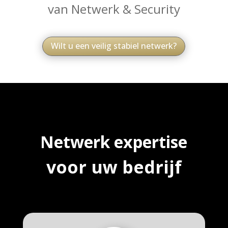
van Netwerk & Security
Wilt u een veilig stabiel netwerk?
Videospeler
Netwerk expertise
voor uw bedrijf