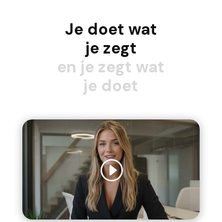
Je
doet
wat
je
zegt
en
je
zegt
wat
je
doet